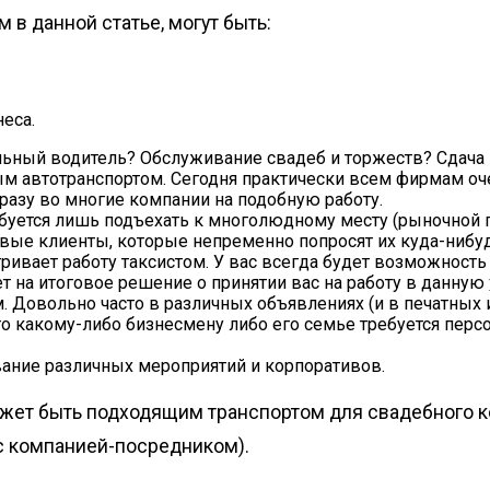
 в данной статье, могут быть:
еса.
льный водитель
? Обслуживание свадеб и торжеств
? Сдача
ым автотранспортом. Сегодня практически всем фирмам оч
разу во многие компании на подобную работу.
буется лишь подъехать к многолюдному месту (рыночной п
первые клиенты, которые непременно попросят их куда-нибу
вает работу таксистом. У вас всегда будет возможность п
т на итоговое решение о принятии вас на работу в данную
 Довольно часто в различных объявлениях (и в печатных и
о какому-либо бизнесмену либо его семье требуется перс
ние различных мероприятий и корпоративов.
ожет быть подходящим транспортом для свадебного 
 с компанией-посредником).